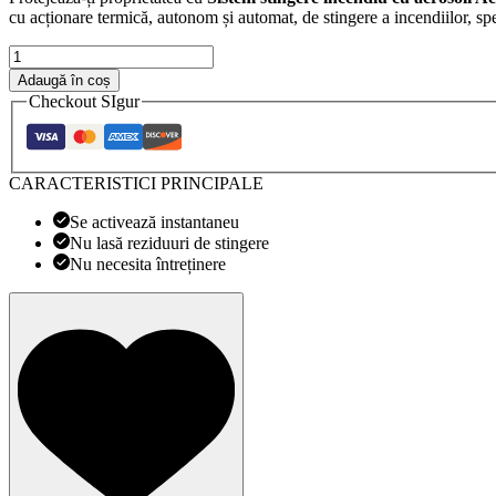
cu acționare termică, autonom și automat, de stingere a incendiilor, sp
Cantitate
Sistem
Adaugă în coș
stingere
Checkout SIgur
incendiu
cu
aerosoli
Aeroo
CARACTERISTICI PRINCIPALE
Shield
AS01
Se activează instantaneu
Nu lasă reziduuri de stingere
Nu necesita întreținere