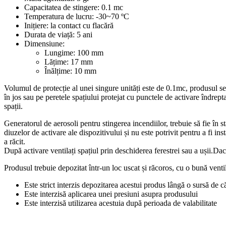
Capacitatea de stingere: 0.1 mc
Temperatura de lucru: -30~70 ºC
Inițiere: la contact cu flacără
Durata de viață: 5 ani
Dimensiune:
Lungime: 100 mm
Lățime: 17 mm
Înălțime: 10 mm
Volumul de protecție al unei singure unități este de 0.1mc, produsul se 
în jos sau pe peretele spațiului protejat cu punctele de activare îndrept
spații.
Generatorul de aerosoli pentru stingerea incendiilor, trebuie să fie în s
diuzelor de activare ale dispozitivului și nu este potrivit pentru a fi in
a răcit.
După activare ventilați spațiul prin deschiderea ferestrei sau a ușii.Dacă 
Produsul trebuie depozitat într-un loc uscat și răcoros, cu o bună ventila
Este strict interzis depozitarea acestui produs lângă o sursă de c
Este interzisă aplicarea unei presiuni asupra produsului
Este interzisă utilizarea acestuia după perioada de valabilitate