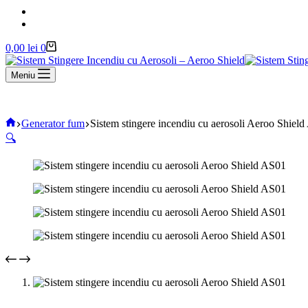
cumpărături
Coș
0,00
lei
0
de
cumpărături
Meniu
Acasă
Generator fum
Sistem stingere incendiu cu aerosoli Aeroo Shiel
🔍