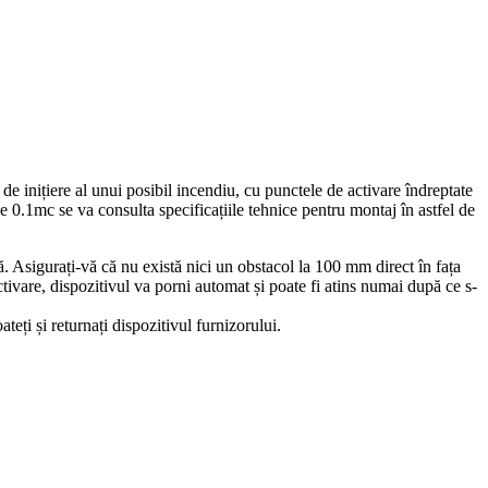
de inițiere al unui posibil incendiu, cu punctele de activare îndreptate
de 0.1mc se va consulta specificațiile tehnice pentru montaj în astfel de
lă. Asigurați-vă că nu există nici un obstacol la 100 mm direct în fața
activare, dispozitivul va porni automat și poate fi atins numai după ce s-
ateți și returnați dispozitivul furnizorului.