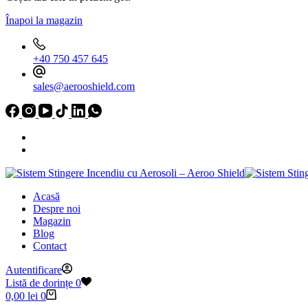
cu
aerosoli
Înapoi la magazin
Aeroo
Shield
AS01
+40 750 457 645
sales@aerooshield.com
Acasă
Despre noi
Magazin
Blog
Contact
Autentificare
Listă de dorințe
0
Coș
0,00
lei
0
de