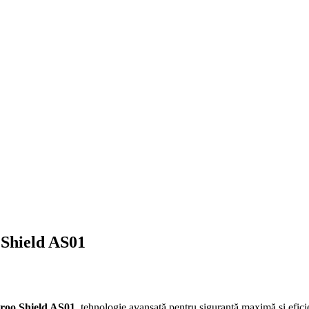
 Shield AS01
eroo Shield AS01
, tehnologie avansată pentru siguranță maximă și ef