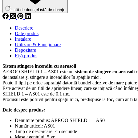
Listă de dorințe
Listă de dorințe
Descriere
Date produs
Instalare
Utilizare & Funcționare
Depozitare
Fișă produs
Sistem stingere incendiu cu aerosoli
AEROO SHIELD 1 – AS01 este un
sistem de stingere cu aerosoli
c
de instalare și stingere a incendiilor în spațiile mici.
Poate fi lipit pe orice suprafață datorită bandei adezive de mare putere 
Este activat de un fitil de aprindere linear, care se inițiază când întâ
SHIELD 1 – AS01 este de 0.1 mc.
Produsul este potrivit pentru spații mici, predispuse la foc, cum ar fi ta
Date despre produs:
Denumire produs: AEROO SHIELD 1 – AS01
Număr articol: AS01
Timp de descărcare: ≤5 secunde
Masa agentului: 5 gr