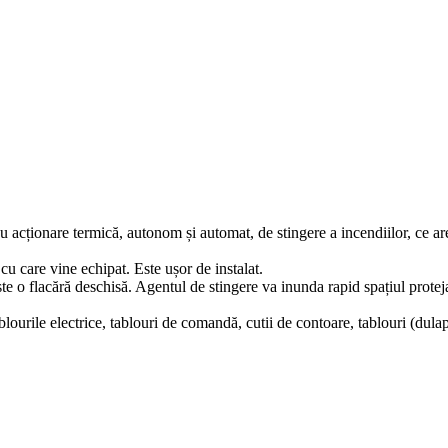
u acționare termică, autonom și automat, de stingere a incendiilor, ce ar
cu care vine echipat. Este ușor de instalat.
lnește o flacără deschisă. Agentul de stingere va inunda rapid spațiul pro
blourile electrice, tablouri de comandă, cutii de contoare, tablouri (dulapu