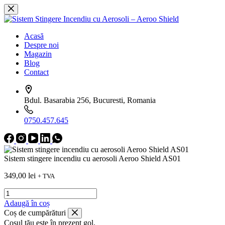
Sari
la
conținut
Acasă
Despre noi
Magazin
Blog
Contact
Bdul. Basarabia 256, Bucuresti, Romania
0750.457.645
Sistem stingere incendiu cu aerosoli Aeroo Shield AS01
349,00
lei
+ TVA
Cantitate
Sistem
Adaugă în coș
stingere
Coș de cumpărături
incendiu
Coșul tău este în prezent gol.