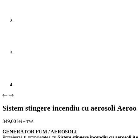
Sistem stingere incendiu cu aerosoli Aeroo
349,00
lei
+ TVA
GENERATOR FUM / AEROSOLI
Protejează-ți proprietatea cu
Sistem stingere incendiu cu aerosoli A