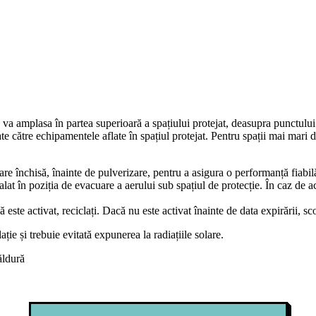
va amplasa în partea superioară a spațiului protejat, deasupra punctului 
ate către echipamentele aflate în spațiul protejat. Pentru spații mai mari 
tare închisă, înainte de pulverizare, pentru a asigura o performanță fiabi
stalat în poziția de evacuare a aerului sub spațiul de protecție. În caz de 
este activat, reciclați. Dacă nu este activat înainte de data expirării, sco
ție și trebuie evitată expunerea la radiațiile solare.
ăldură