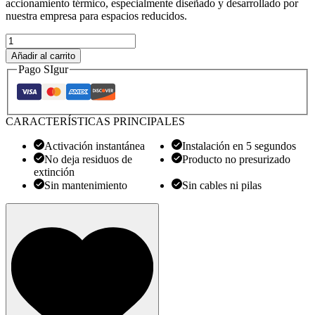
accionamiento térmico, especialmente diseñado y desarrollado por
nuestra empresa para espacios reducidos.
Sistem
stingere
Añadir al carrito
incendiu
Pago SIgur
cu
aerosoli
Aeroo
Shield
CARACTERÍSTICAS PRINCIPALES
AS01
cantidad
Activación instantánea
Instalación en 5 segundos
No deja residuos de
Producto no presurizado
extinción
Sin mantenimiento
Sin cables ni pilas