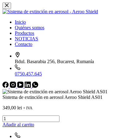
Saltar
al
contenido
Inicio
Quiénes somos
Productos
NOTICIAS
Contacto
Bdul. Basarabia 256, Bucarest, Rumanía
0750.457.645
Sistema de extinción en aerosol Aeroo Shield AS01
349,00
lei
+ IVA
Sistem
stingere
Añadir al carrito
incendiu
cu