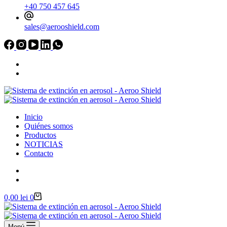
aerosoli
+40 750 457 645
Aeroo
Shield
sales@aerooshield.com
AS01
cantidad
Inicio
Quiénes somos
Productos
NOTICIAS
Contacto
Carro
0,00
lei
0
de
compra
Menú