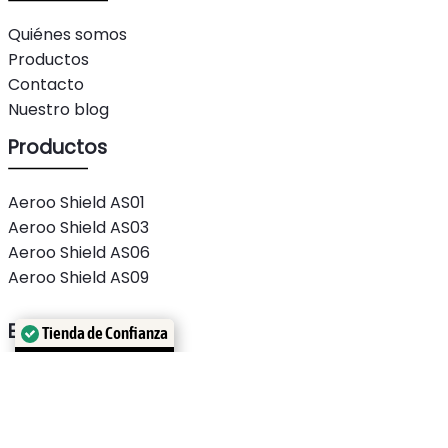
Quiénes somos
Productos
Contacto
Nuestro blog
Productos
Aeroo Shield AS01
Aeroo Shield AS03
Aeroo Shield AS06
Aeroo Shield AS09
Tienda de Confianza
Enlaces útiles
Verificado por: Trustindex
Condiciones generales
Política de privacidad
Política de cookies