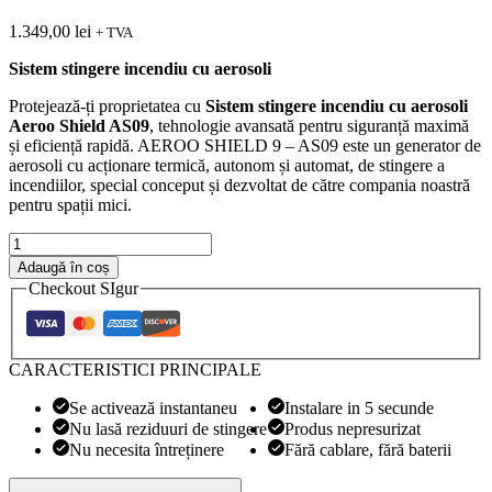
1.349,00
lei
+ TVA
Sistem stingere incendiu cu aerosoli
Protejează-ți proprietatea cu
Sistem stingere incendiu cu aerosoli
Aeroo Shield AS09
, tehnologie avansată pentru siguranță maximă
și eficiență rapidă. AEROO SHIELD 9 – AS09 este un generator de
aerosoli cu acționare termică, autonom și automat, de stingere a
incendiilor, special conceput și dezvoltat de către compania noastră
pentru spații mici.
Cantitate
Sistem
Adaugă în coș
stingere
Checkout SIgur
incendiu
cu
aerosoli
Aeroo
CARACTERISTICI PRINCIPALE
Shield
AS09
Se activează instantaneu
Instalare in 5 secunde
Nu lasă reziduuri de stingere
Produs nepresurizat
Nu necesita întreținere
Fără cablare, fără baterii