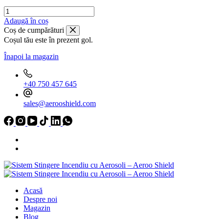
Cantitate
Sistem
Adaugă în coș
stingere
Coș de cumpărături
incendiu
Coșul tău este în prezent gol.
cu
aerosoli
Înapoi la magazin
Aeroo
Shield
AS09
+40 750 457 645
sales@aerooshield.com
Acasă
Despre noi
Magazin
Blog