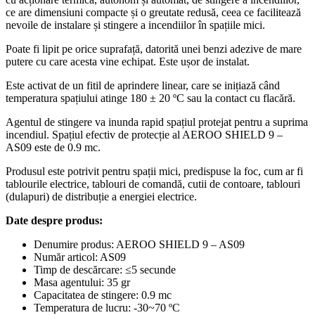
ce are dimensiuni compacte și o greutate redusă, ceea ce facilitează
nevoile de instalare și stingere a incendiilor în spațiile mici.
Poate fi lipit pe orice suprafață, datorită unei benzi adezive de mare
putere cu care acesta vine echipat. Este ușor de instalat.
Este activat de un fitil de aprindere linear, care se inițiază când
temperatura spațiului atinge 180 ± 20 ºC sau la contact cu flacără.
Agentul de stingere va inunda rapid spațiul protejat pentru a suprima
incendiul. Spațiul efectiv de protecție al AEROO SHIELD 9 –
AS09 este de 0.9 mc.
Produsul este potrivit pentru spații mici, predispuse la foc, cum ar fi
tablourile electrice, tablouri de comandă, cutii de contoare, tablouri
(dulapuri) de distribuție a energiei electrice.
Date despre produs:
Denumire produs: AEROO SHIELD 9 – AS09
Număr articol: AS09
Timp de descărcare: ≤5 secunde
Masa agentului: 35 gr
Capacitatea de stingere: 0.9 mc
Temperatura de lucru: -30~70 ºC