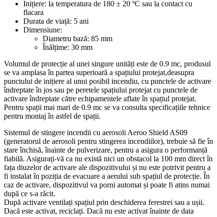
Inițiere: la temperatura de 180 ± 20 ºC sau la contact cu
flacara
Durata de viață: 5 ani
Dimensiune:
Diametru bază: 85 mm
Înălțime: 30 mm
Volumul de protecție al unei singure unități este de 0.9 mc, produsul
se va amplasa în partea superioară a spațiului protejat,deasupra
punctului de inițiere al unui posibil incendiu, cu punctele de activare
îndreptate în jos sau pe peretele spațiului protejat cu punctele de
activare îndreptate către echipamentele aflate în spațiul protejat.
Pentru spații mai mari de 0.9 mc se va consulta specificațiile tehnice
pentru montaj în astfel de spații.
Sistemul de stingere incendii cu aerosoli Aeroo Shield AS09
(generatorul de aerosoli pentru stingerea incendiilor), trebuie să fie în
stare închisă, înainte de pulverizare, pentru a asigura o performanță
fiabilă. Asigurați-vă ca nu există nici un obstacol la 100 mm direct în
fața diuzelor de activare ale dispozitivului și nu este potrivit pentru a
fi instalat în poziția de evacuare a aerului sub spațiul de protecție. În
caz de activare, dispozitivul va porni automat și poate fi atins numai
după ce s-a răcit.
După activare ventilați spațiul prin deschiderea ferestrei sau a ușii.
Dacă este activat, reciclați. Dacă nu este activat înainte de data