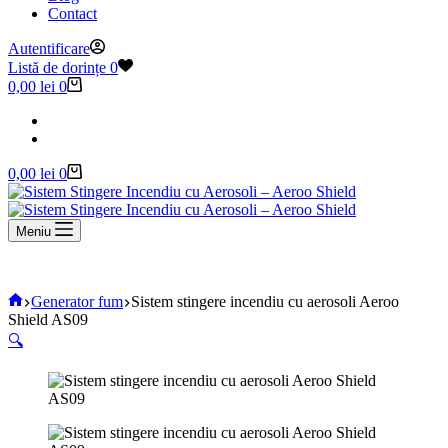
Contact
Autentificare
Listă de dorințe
0
Coș
0,00
lei
0
de
cumpărături
Coș
0,00
lei
0
de
cumpărături
Meniu
Acasă
Generator fum
Sistem stingere incendiu cu aerosoli Aeroo
Shield AS09
🔍