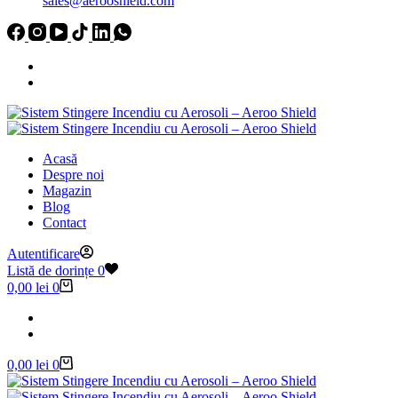
sales@aerooshield.com
Acasă
Despre noi
Magazin
Blog
Contact
Autentificare
Listă de dorințe
0
Coș
0,00
lei
0
de
cumpărături
Coș
0,00
lei
0
de
cumpărături