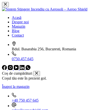
Sari
la
conținut
Acasă
Despre noi
Magazin
Blog
Contact
Bdul. Basarabia 256, Bucuresti, Romania
0750.457.645
Coș de cumpărături
Coșul tău este în prezent gol.
Înapoi la magazin
+40 750 457 645