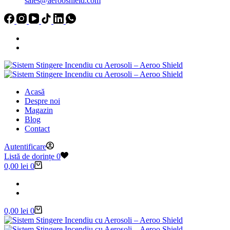
sales@aerooshield.com
Acasă
Despre noi
Magazin
Blog
Contact
Autentificare
Listă de dorințe
0
Coș
0,00
lei
0
de
cumpărături
Coș
0,00
lei
0
de
cumpărături