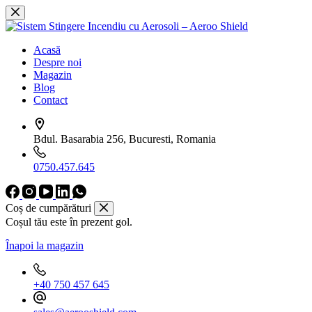
Sari
la
conținut
Acasă
Despre noi
Magazin
Blog
Contact
Bdul. Basarabia 256, Bucuresti, Romania
0750.457.645
Coș de cumpărături
Coșul tău este în prezent gol.
Înapoi la magazin
+40 750 457 645