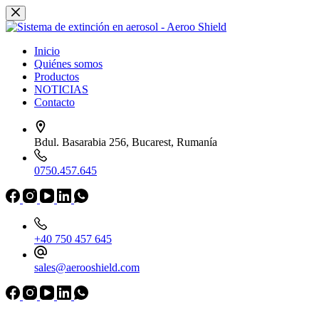
Saltar
al
contenido
Inicio
Quiénes somos
Productos
NOTICIAS
Contacto
Bdul. Basarabia 256, Bucarest, Rumanía
0750.457.645
+40 750 457 645
sales@aerooshield.com