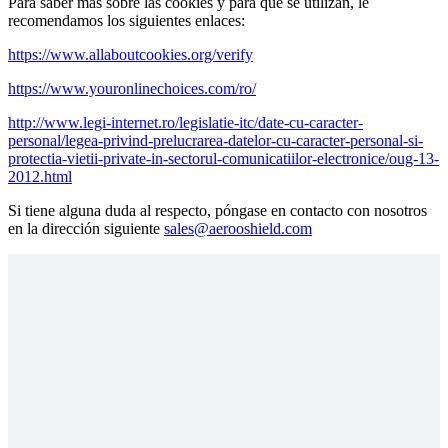
Para saber más sobre las cookies y para qué se utilizan, le
recomendamos los siguientes enlaces:
https://www.allaboutcookies.org/verify
https://www.youronlinechoices.com/ro/
http://www.legi-internet.ro/legislatie-itc/date-cu-caracter-
personal/legea-privind-prelucrarea-datelor-cu-caracter-personal-si-
protectia-vietii-private-in-sectorul-comunicatiilor-electronice/oug-13-
2012.html
Si tiene alguna duda al respecto, póngase en contacto con nosotros
en la dirección siguiente
sales@aerooshield.com