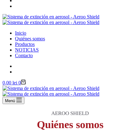
Inicio
Quiénes somos
Productos
NOTICIAS
Contacto
Carro
0,00
lei
0
de
compra
Menú
AEROO SHIELD
Quiénes somos