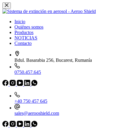
Saltar
al
contenido
Inicio
Quiénes somos
Productos
NOTICIAS
Contacto
Bdul. Basarabia 256, Bucarest, Rumanía
0750.457.645
+40 750 457 645
sales@aerooshield.com