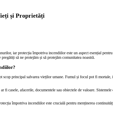
eți și Proprietăți
nurilor, iar protecția împotriva incendiilor este un aspect esențial pentr
e pregătiți să ne protejăm și să protejăm comunitatea noastră.
ndiilor?
t scop principal salvarea vieților umane. Fumul și focul pot fi mortale, 
r fi casele, afacerile, documentele sau obiectele de valoare. Sistemele d
protecția împotriva incendiilor este crucială pentru menținerea continuită