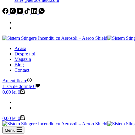
sales@aerooshield.com
Acasă
Despre noi
Magazin
Blog
Contact
Autentificare
Listă de dorințe
0
Coș
0,00
lei
0
de
cumpărături
Coș
0,00
lei
0
de
cumpărături
Meniu