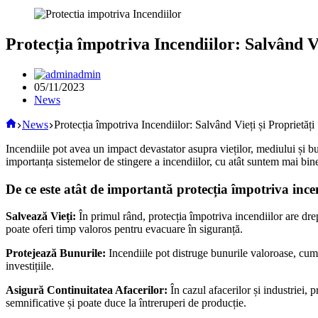
Protecția împotriva Incendiilor: Salvând Vi
admin
05/11/2023
News
Acasă
News
Protecția împotriva Incendiilor: Salvând Vieți și Proprietăți
Incendiile pot avea un impact devastator asupra vieților, mediului și bu
importanța sistemelor de stingere a incendiilor, cu atât suntem mai bin
De ce este atât de importantă protecția împotriva ince
Salvează Vieți:
În primul rând, protecția împotriva incendiilor are drep
poate oferi timp valoros pentru evacuare în siguranță.
Protejează Bunurile:
Incendiile pot distruge bunurile valoroase, cum a
investițiile.
Asigură Continuitatea Afacerilor:
În cazul afacerilor și industriei, 
semnificative și poate duce la întreruperi de producție.