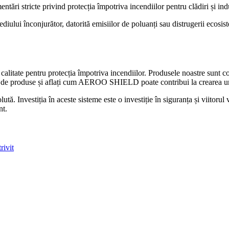
mentări stricte privind protecția împotriva incendiilor pentru clădiri și 
iului înconjurător, datorită emisiilor de poluanți sau distrugerii ecosi
itate pentru protecția împotriva incendiilor. Produsele noastre sunt co
iată de produse și aflați cum AEROO SHIELD poate contribui la crearea u
lută. Investiția în aceste sisteme este o investiție în siguranța și viitor
nt.
rivit