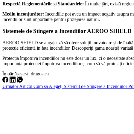
Respectă Reglementările și Standardele:
În multe țări, există regle
Mediu înconjurător:
Incendiile pot avea un impact negativ asupra med
incendiilor sunt importante pentru protejarea naturii.
Sistemele de Stingere a Incendiilor AEROO SHIELD
AEROO SHIELD se angajează să ofere soluții inovatoare și de înaltă cal
protecție eficientă în fața incendiilor. Descoperiți gama noastră var
Protecția împotriva incendiilor nu este doar un lux, ci o necesitate abso
importanța protecției împotriva incendiilor și cum să vă protejați eficie
Împărtășește-ți dragostea
Următor
Articol
Cum să Alegeți Sistemul de Stingere a Incendiilor Pot